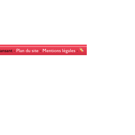
ansant -
Plan du site
-
Mentions légales
-